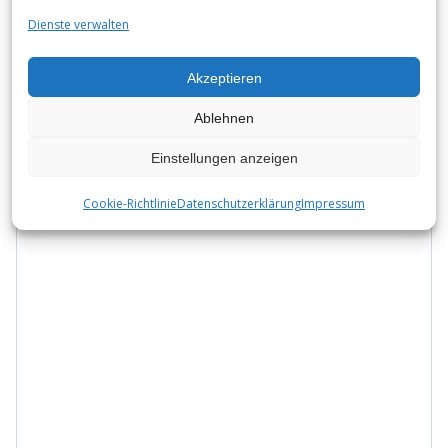
Postleitzahl
Dienste verwalten
Akzeptieren
Land
Ablehnen
Ihre Nachricht
*
Einstellungen anzeigen
Cookie-Richtlinie
Datenschutzerklärung
Impressum