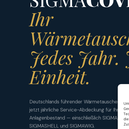
Ihr
Wärmetausc
Jedes Jahr. 
Einheit.
Deutschlands führender Wärmetauscherherste
Um 
Ger
jetzt jährliche Service-Abdeckung für Ihren
Tec
Anlagenbestand — einschließlich SIGMA, SI
die
Zus
SIGMASHELL und SIGMAWIG.