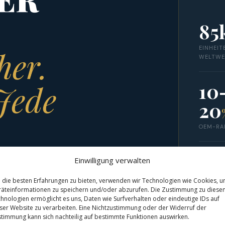
85
EINHEIT
her.
WELTWE
10
Jede
20
OEM-RA
48
Einwilligung verwalten
ller bietet
MAX. RE
die besten Erfahrungen zu bieten, verwenden wir Technologien wie Cookies, 
äteinformationen zu speichern und/oder abzurufen. Die Zustimmung zu diese
 gesamten
hnologien ermöglicht es uns, Daten wie Surfverhalten oder eindeutige IDs auf
15
GMADUAL,
ser Website zu verarbeiten. Eine Nichtzustimmung oder der Widerruf der
timmung kann sich nachteilig auf bestimmte Funktionen auswirken.