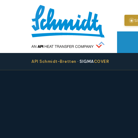
S
★
API Schmidt-Bretten
· SIGMA
COVER