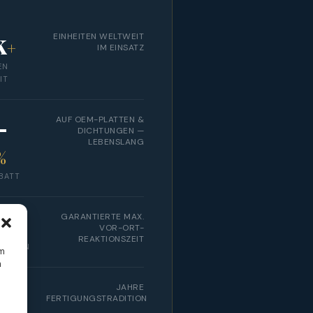
k
EINHEITEN WELTWEIT
+
IM EINSATZ
EN
IT
–
AUF OEM-PLATTEN &
DICHTUNGEN —
LEBENSLANG
%
BATT
GARANTIERTE MAX.
h
VOR-ORT-
REAKTIONSZEIT
AKTION
um
n
0
JAHRE
+
FERTIGUNGSTRADITION