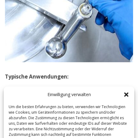
Typische Anwendungen:
Kondensation von Abgasdämpfen, Dampf und
Einwilligung verwalten
Mehrstoffgemischen
Um die besten Erfahrungen zu bieten, verwenden wir Technologien
Kühlen und Heizen bei extremen Temperaturen
wie Cookies, um Geräteinformationen zu speichern und/oder
und Drücken
abzurufen. Die Zustimmung zu diesen Technologien ermöglicht es
uns, Daten wie Surfverhalten oder eindeutige IDs auf dieser Website
Kühlen und Erwärmen von Säuren und Laugen
zu verarbeiten. Eine Nichtzustimmung oder der Widerruf der
Kühlen und Erwärmen von pumpfähigen
Zustimmung kann sich nachteilig auf bestimmte Funktionen