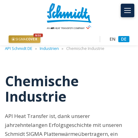
NEU
EN
DE
SIGMA
COVER
★
API Schmidt DE
»
Industrien
»
Chemische Industrie
Chemische
Industrie
API Heat Transfer ist, dank unserer
jahrzehntelangen Erfolgsgeschichte mit unseren
Schmidt SIGMA Plattenwärmeübertragern, ein