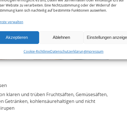
hnologien ermöglicht es uns, Daten wie Surfverhalten oder eindeutige IDs auf
ser Website zu verarbeiten. Eine Nichtzustimmung oder der Widerruf der
timmung kann sich nachteilig auf bestimmte Funktionen auswirken.
nste verwalten
Akzeptieren
Ablehnen
Einstellungen anzeig
Cookie-Richtlinie
Datenschutzerklärung
Impressum
isen
von klaren und trüben Fruchtsäften, Gemüsesäften,
en Getränken, kohlensäurehaltigen und nicht
Sirupen