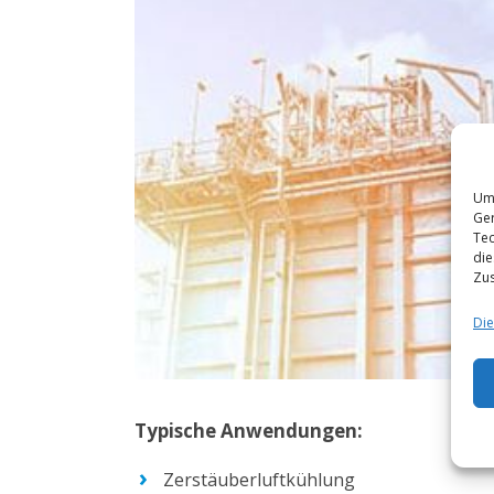
Um 
Ger
Tec
die
Zus
Die
Typische Anwendungen:
Zerstäuberluftkühlung