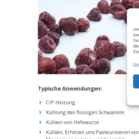
Um 
Ger
Tec
die
Zus
Die
Typische Anwendungen:
CIP-Heizung
Kühlung des flüssigen Schwamms
Kühlen von Hefewürze
Kühlen, Erhitzen und Pasteurisieren vo